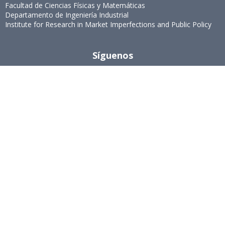
Facultad de Ciencias Físicas y Matemáticas
Departamento de Ingeniería Industrial
Institute for Research in Market Imperfections and Public Policy
Síguenos
Instagram
Acreditación MAGCEA
8 años desde el 4 de diciembre de
2024 al 4 de diciembre de 2032