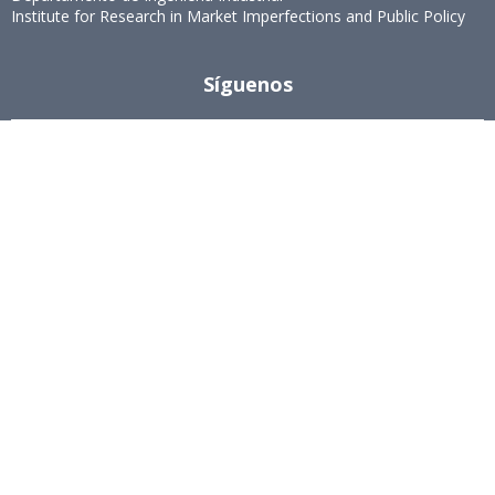
Institute for Research in Market Imperfections and Public Policy
Síguenos
Instagram
Acreditación MAGCEA
8 años desde el 4 de diciembre de
2024 al 4 de diciembre de 2032