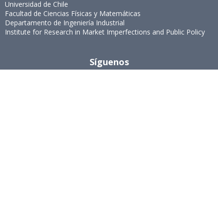
Universidad de Chile
Facultad de Ciencias Físicas y Matemáticas
Departamento de Ingeniería Industrial
Institute for Research in Market Imperfections and Public Policy
Síguenos
Instagram
Acreditación MAGCEA
8 años desde el 4 de diciembre de
2024 al 4 de diciembre de 2032